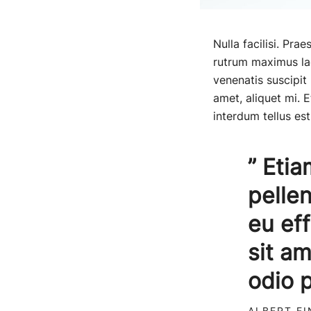
Nulla facilisi. Pra
rutrum maximus lacu
venenatis suscipit 
amet, aliquet mi. 
interdum tellus est
” Etia
pelle
eu ef
sit a
odio 
ALBERT EI