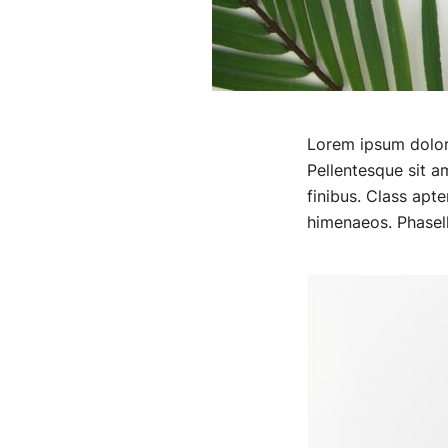
Lorem ipsum dolor s
Pellentesque sit am
finibus. Class apte
himenaeos. Phasell