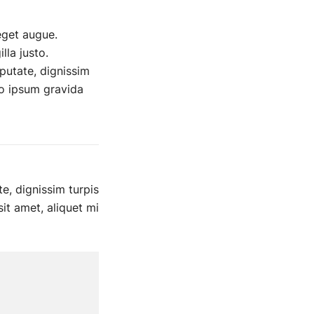
 eget augue.
lla justo.
lputate, dignissim
io ipsum gravida
te, dignissim turpis
sit amet, aliquet mi