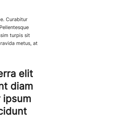
ue. Curabitur
 Pellentesque
sim turpis sit
ravida metus, at
rra elit
nt diam
r ipsum
cidunt