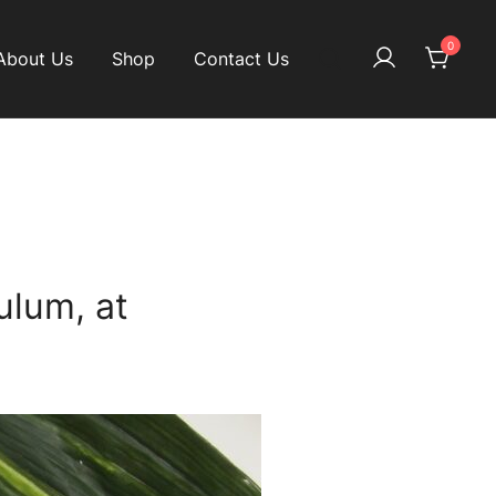
0
About Us
Shop
Contact Us
ulum, at