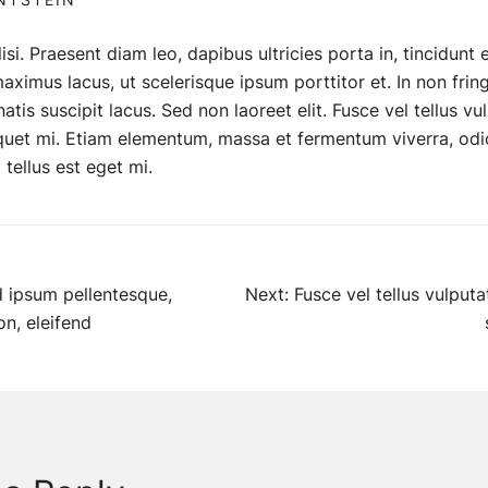
lisi. Praesent diam leo, dapibus ultricies porta in, tincidunt
ximus lacus, ut scelerisque ipsum porttitor et. In non fringi
tis suscipit lacus. Sed non laoreet elit. Fusce vel tellus vu
liquet mi. Etiam elementum, massa et fermentum viverra, od
tellus est eget mi.
d ipsum pellentesque,
Next:
Fusce vel tellus vulputa
n, eleifend
tion