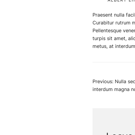
Praesent nulla faci
Curabitur rutrum ma
Pellentesque venena
turpis sit amet, a
metus, at interdum 
Post
Previous:
Nulla se
interdum magna no
naviga