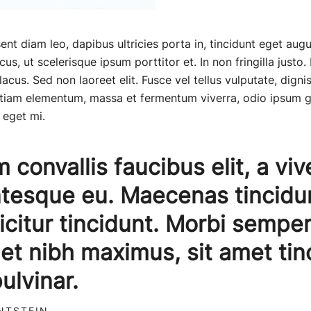
esent diam leo, dapibus ultricies porta in, tincidunt eget aug
s, ut scelerisque ipsum porttitor et. In non fringilla justo.
lacus. Sed non laoreet elit. Fusce vel tellus vulputate, dignis
Etiam elementum, massa et fermentum viverra, odio ipsum g
 eget mi.
m convallis faucibus elit, a vive
ntesque eu. Maecenas tincidu
ficitur tincidunt. Morbi sempe
met nibh maximus, sit amet tin
pulvinar.
NTSTEIN