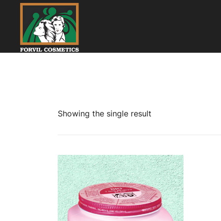
Skip
to
content
بائیو آملہ ـ کیونکہ ہے بالوں کا معاملہ
Forvil Cosmetics – بائیو آملہ
Showing the single result