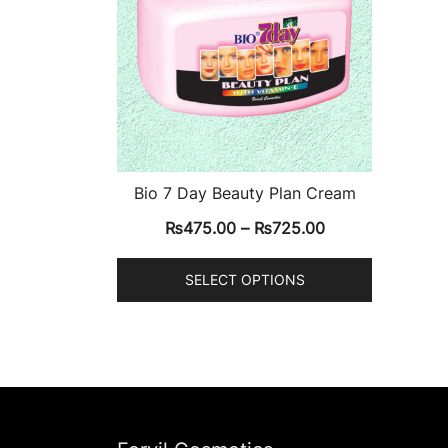
Bio 7 Day Beauty Plan Cream
₨
475.00
–
₨
725.00
SELECT OPTIONS
This
product
has
multiple
variants.
The